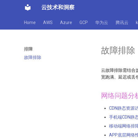
云技术和洞察
Home
AWS
Azure
GCP
华为云
腾讯云
故障排除
排障
故障排除
云故障排除需结合
宽跑满、延迟或丢
网络问题分
CDN静态资源
手机端CDN静
移动端网络排
APP底层网络