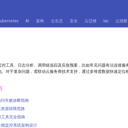
kubernetes
AI
架构
云生态
安全
云迁移
Iac
云洞察
监控工具、日志分析、调用链追踪及应急预案，比如常见问题有法连接服
包。对于复杂问题，需联动云服务商技术支持，通过多维度数据快速定位
析
访问失败诊断指南
态资源排障思路
障工具完全指南
性能监控系统架构设计