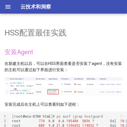
云技术和洞察
HSS配置最佳实践
云相关厂商导航
AWS Amplify服务总结
Azure blob storage
Firebase产品总结
Database security services
安装Agent
content
华为云koocli
腾讯云概述
k8s平台工具总结
LLM 模型能力评估
架构分析与上云
云厂商
安全概述
云迁移概述
常见的 IaC 工具
TikTok和Kwai盈利模式
what系列概述
故障排除
AWS Interview Questions
ECS实例搭建Windows AD
kubectl 命令的使用
Stable diffusion的安装
全球主要云厂商分析
Juypter与Colab分析工具
低成本网站方案
安装Agent
AWS Amplify与Beanstalk区别
Azure DevOps
Serverlss 容器 CCI
漏洞修复
01 terraform createcce
腾讯云主要产品分类
base
LLM大模型实现原理
TikTok业务和系统架构
工具
Check Point公司及产品
Ansible自动化运维
增强型95计费
AWS 7R迁移策略是什么
3 basic cloud services
labels 标签
赛博菩萨 cloudflare
serverless框架解析
在新建主机以后，可以在HSS界面查看是否安装了agent，没有安装
AWS Elastic Beanstalk服务
Azure disk storage
Web应用防火墙 WAF
策略配置
SWR Container Registry
腾讯云Demo页汇总
Cert-Manager证书管理
AI算法及其应用场景
TikTok系统架构
SMB
Fortinet公司及产品
游戏行业洞察
AWS EDP企业折扣计划
Introduce AZ and Regions
使用 configmap
SAP公司产品简介
Spot.io 成本优化产品总结
的主机可以通过如下界面进行安装：
AWS outposts服务及价格总
Azure Load balancer 选项
FunctionGraph函数计算
自动隔离查杀
CodeArts + CCE: From code
腾讯云计算类服务
常见模型分类
点直播与CDN
Imperva公司及产品
Load Balancer的6个实用用例
What is auto-scaling
configmap 读取文件
结
to Application
Azure 云存储
总结
腾讯云httpdns
AI agent与workflow
Rappi业务架构
Palo Alto公司及产品
什么是mTLS？
Zero downtime upgrade
配置 environment
AWS Zero ETL
04 network
安装完成后在主机上可以查看到如下进程：
Adds
什么是MCP
FinTech业务架构
VMware防火墙等安全产品
RBAC与ABAC权限控制
CloudFront Geo-targeting
镜像仓 registry 认证
Questions
05 scale cce
1
[
root@ecs-8700
html
]
# ps auxf |grep hostguard
2
root
774
0
.0
0
.6
185480
5036
?
Ssl
10
:
显卡4090、4090D及4090魔
Opay业务架构图
零信任网络
CloudFormation solution
pod水平扩展 hpa
3
root
800
9
.0
21
.0
1296892
174532
?
Ssl
10
: