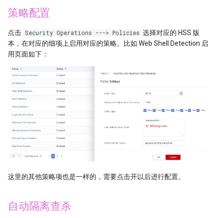
云上安全架构
策略配置
NVIDIA NCCL multi-GPU
点击
选择对应的 HSS 版
Security Operations ---> Policies
optimization
本，在对应的细项上启用对应的策略。比如 Web Shell Detection 启
用页面如下：
OpenClaw（小龙虾）架构与
实现原理
Microsoft Phi-2模型使用
Prompts工程基础
AIGC音频处理
文生图模型
这里的其他策略项也是一样的，需要点击开以后进行配置。
TTS开源洞察与测评
自动隔离查杀
视频翻译技术实现