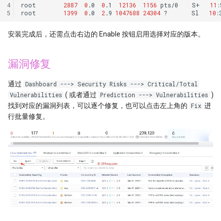
06 velero backup
改版区别
Steps
4
root
2887
0
.0
0
.1
12136
1156
pts/0
S+
11
:
5
root
1399
0
.0
2
.9
1047688
24304
?
Sl
10
:
信贷服务系统架构
07 monitor
AI智能编写代码
安装完成后，还需点击右边的 Enable 按钮启用选择对应的版本。
web3架构分析
08 apig
AIGC之PPT辅助生成
漏洞修复
物流企业应用系统
09 ucs
AIGC应用分类介绍
通过
Dashboard ---> Security Risks ---> Critical/Total
拉美100大互联网企业
( 或者通过
)
Vulnerabilities
Prediction ---> Vulnerabilities
QingTian Architecture
Claude 神级Prompt
找到对应的漏洞列表，可以逐个修复，也可以点击左上角的
进
Fix
Redis使用场景
行批量修复。
Huaweicloud CCE network
CNN深度学习算法
training
kafka架构说明
ControlNet图像生成控制
Training
Zero Copy原理
常见AI模型汇总
微服务与serverless架构
AI导航草稿
离线和实时数据分析
NVIDIA GPU卡汇总