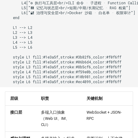
四、Agent 运行时（Pi-Agent
Steps
06 velero backup
        L4["⚙️ 执行与工具层<br/>CLI 命令 · 子进程 · Function Callin
        L5["💾 记忆与状态层<br/>短期/中期/长期记忆 · RAG 检索"]

框架）
信贷服务系统架构
        L6["🔐 治理与安全层<br/>Docker 沙箱 · 白名单 · 权限审计"]

07 monitor
    end

ReAct 循环机制
web3架构分析
    L1 --> L2

08 apig
    L2 --> L3

    L3 --> L4

三层容错机制
物流企业应用系统
    L4 --> L5

09 ucs
    L5 --> L6

五、并发控制与队列系统
拉美100大互联网企业
    style L1 fill:#1e3a5f,stroke:#3b82f6,color:#f0f6ff

QingTian Architecture
    style L2 fill:#1e3a5f,stroke:#06b6d4,color:#f0f6ff

    style L3 fill:#1e3a5f,stroke:#8b5cf6,color:#f0f6ff

六、记忆系统
Redis使用场景
    style L4 fill:#1e3a5f,stroke:#f59e0b,color:#f0f6ff

Huaweicloud CCE network
    style L5 fill:#1e3a5f,stroke:#10b981,color:#f0f6ff

    style L6 fill:#1e3a5f,stroke:#ec4899,color:#f0f6ff
会话生命周期
training
kafka架构说明
层级
职责
关键机制
七、Skills 技能系统
Training
Zero Copy原理
接口层
多端入口抽象
WebSocket + JSON-
技能执行策略
微服务与serverless架构
（Web UI、IM、
RPC
CLI）
八、模型抽象层
离线和实时数据分析