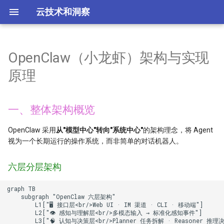
云技术和洞察
OpenClaw（小龙虾）架构与实现
云相关厂商导航
AWS Amplify服务总结
Azure blob storage
Firebase产品总结
Huaweicloud
腾讯云概述
k8s平台工具总结
一、整体架构概览
Stable diffusion的安装
架构分析与上云
云厂商
安全概述
云迁移概述
常见的 IaC 工具
TikTok和Kwai盈利模式
what系列概述
故障排除
AWS Interview Questions
ECS实例搭建Windows AD
cloudservice
content
华为云koocli
kubectl 命令的使用
全球主要云厂商分析
Juypter与Colab分析工具
低成本网站方案
原理
AWS Amplify与Beanstalk区别
Azure DevOps
Cloudnative
腾讯云主要产品分类
base
TikTok业务和系统架构
工具
Check Point公司及产品
Ansible自动化运维
增强型95计费
AWS 7R迁移策略是什么
六层分层架构
3 basic cloud services
Best Practice
01 terraform createcce
labels 标签
赛博菩萨 cloudflare
serverless框架解析
一、整体架构概览
AWS Elastic Beanstalk服务
Azure disk storage
Tools
腾讯云Demo页汇总
Cert-Manager证书管理
二、核心组件：Gateway 中心
TikTok系统架构
SMB
Fortinet公司及产品
游戏行业洞察
AWS EDP企业折扣计划
Introduce AZ and Regions
SWR Container Registry
使用 configmap
SAP公司产品简介
Spot.io 成本优化产品总结
架构
OpenClaw 采用
从"模型中心"转向"系统中心"
的架构理念，将 Agent
AWS outposts服务及价格总
Azure Load balancer 选项
腾讯云计算类服务
点直播与CDN
Imperva公司及产品
Load Balancer的6个实用用例
What is auto-scaling
CodeArts + CCE: From cod
configmap 读取文件
视为一个长期运行的操作系统，而非简单的对话机器人。
结
Gateway 核心特性
to Application
Azure 云存储
腾讯云httpdns
Rappi业务架构
Palo Alto公司及产品
什么是mTLS？
Zero downtime upgrade
配置 environment
六层分层架构
AWS Zero ETL
三、消息处理全流程
04 network
graph TB

Adds
FinTech业务架构
VMware防火墙等安全产品
RBAC与ABAC权限控制
CloudFront Geo-targeting
镜像仓 registry 认证
    subgraph "OpenClaw 六层架构"

Questions
路由优先级（从高到低）
05 scale cce
        L1["🖥️ 接口层<br/>Web UI · IM 渠道 · CLI · 移动端"]

        L2["👁️ 感知与理解层<br/>多模态输入 → 标准化感知事件"]

Opay业务架构图
零信任网络
CloudFormation solution
pod水平扩展 hpa
        L3["🧠 认知与决策层<br/>Planner 任务拆解 · Reasoner 推理决