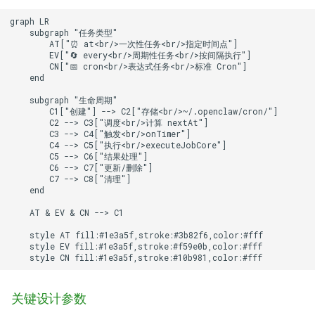
graph LR

    subgraph "任务类型"

        AT["⏰ at<br/>一次性任务<br/>指定时间点"]

        EV["🔄 every<br/>周期性任务<br/>按间隔执行"]

        CN["📅 cron<br/>表达式任务<br/>标准 Cron"]

    end

    subgraph "生命周期"

        C1["创建"] --> C2["存储<br/>~/.openclaw/cron/"]

        C2 --> C3["调度<br/>计算 nextAt"]

        C3 --> C4["触发<br/>onTimer"]

        C4 --> C5["执行<br/>executeJobCore"]

        C5 --> C6["结果处理"]

        C6 --> C7["更新/删除"]

        C7 --> C8["清理"]

    end

    AT & EV & CN --> C1

    style AT fill:#1e3a5f,stroke:#3b82f6,color:#fff

    style EV fill:#1e3a5f,stroke:#f59e0b,color:#fff

    style CN fill:#1e3a5f,stroke:#10b981,color:#fff
关键设计参数