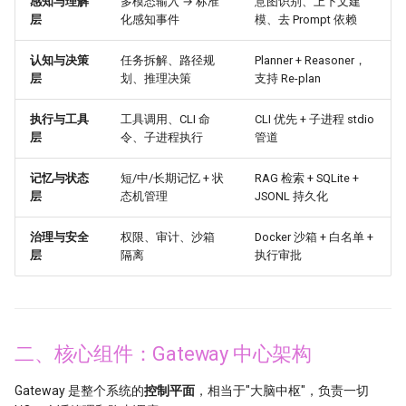
感知与理解
多模态输入 → 标准
意图识别、上下文建
Prompt 构造流程
云上安全架构
层
化感知事件
模、去 Prompt 依赖
认知与决策
任务拆解、路径规
Planner + Reasoner，
九、定时任务系统
层
划、推理决策
支持 Re-plan
关键设计参数
执行与工具
工具调用、CLI 命
CLI 优先 + 子进程 stdio
层
令、子进程执行
管道
十、技术栈总结
记忆与状态
短/中/长期记忆 + 状
RAG 检索 + SQLite +
十一、全景架构总图
层
态机管理
JSONL 持久化
治理与安全
权限、审计、沙箱
Docker 沙箱 + 白名单 +
总结
层
隔离
执行审批
二、核心组件：Gateway 中心架构
Gateway 是整个系统的
控制平面
，相当于"大脑中枢"，负责一切