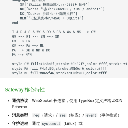
        SK["Skills 技能系统<br/>5000+ 插件"]

        ND["Nodes 节点<br/>macOS / iOS / Android"]

        DC["Docker 沙箱<br/>隔离执行"]

        MEM["记忆系统<br/>RAG + SQLite"]

    end

    T & D & S & WX & DD & FS & WA & MS --> GW

    GW --> RT --> SM --> QM

    GW --> CR

    QM --> PA --> ML

    PA --> SK & ND & DC

    PA --> MEM

    style GW fill:#1e3a8f,stroke:#3b82f6,color:#fff,stroke-wid
    style PA fill:#4c1d95,stroke:#8b5cf6,color:#fff

    style ML fill:#065f46,stroke:#10b981,color:#fff
Gateway 核心特性
通信协议
：WebSocket 长连接，使用 TypeBox 定义严格 JSON
Schema
消息类型
：
（请求）/
（响应）/
（事件推送）
req
res
event
守护进程
：通过
（Linux）或
systemctl