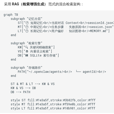
采用
RAG（检索增强生成）
范式的混合检索架构：
graph TB

    subgraph "记忆分层"

        ST["🕐 短期记忆<br/>当前对话 Context<br/>sessionId.jsonl
        MT["🕑 中期记忆<br/>任务步骤 · 失败原因<br/>session.json"]
        LT["🕒 长期记忆<br/>用户偏好 · 知识图谱<br/>MEMORY.md"]

    end

    subgraph "检索引擎"

        KW["🔍 关键词精确搜索"]

        VS["🧲 向量语义检索"]

        DB["💾 SQLite 索引存储"]

    end

    subgraph "存储路径"

        PATH["~/.openclaw/agents/<br/>  └── agentId/<br/>    
    end

    ST & MT & LT --> KW & VS

    KW & VS --> DB

    DB --> PATH

    style ST fill:#1e3a5f,stroke:#3b82f6,color:#fff

    style MT fill:#1e3a5f,stroke:#f59e0b,color:#fff

    style LT fill:#1e3a5f,stroke:#10b981,color:#fff