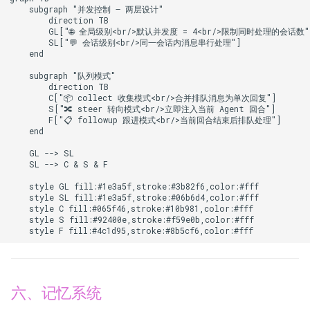
    subgraph "并发控制 — 两层设计"

        direction TB

        GL["🌐 全局级别<br/>默认并发度 = 4<br/>限制同时处理的会话数"]
        SL["💬 会话级别<br/>同一会话内消息串行处理"]

    end

    subgraph "队列模式"

        direction TB

        C["📦 collect 收集模式<br/>合并排队消息为单次回复"]

        S["🔀 steer 转向模式<br/>立即注入当前 Agent 回合"]

        F["📋 followup 跟进模式<br/>当前回合结束后排队处理"]

    end

    GL --> SL

    SL --> C & S & F

    style GL fill:#1e3a5f,stroke:#3b82f6,color:#fff

    style SL fill:#1e3a5f,stroke:#06b6d4,color:#fff

    style C fill:#065f46,stroke:#10b981,color:#fff

    style S fill:#92400e,stroke:#f59e0b,color:#fff

    style F fill:#4c1d95,stroke:#8b5cf6,color:#fff
六、记忆系统