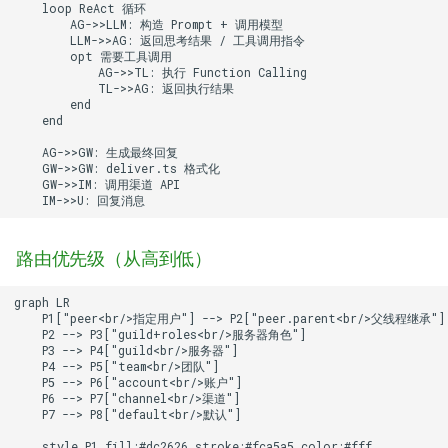
    loop ReAct 循环

        AG->>LLM: 构造 Prompt + 调用模型

        LLM->>AG: 返回思考结果 / 工具调用指令

        opt 需要工具调用

            AG->>TL: 执行 Function Calling

            TL->>AG: 返回执行结果

        end

    end

    AG->>GW: 生成最终回复

    GW->>GW: deliver.ts 格式化

    GW->>IM: 调用渠道 API

    IM->>U: 回复消息
路由优先级（从高到低）
graph LR

    P1["peer<br/>指定用户"] --> P2["peer.parent<br/>父线程继承"]

    P2 --> P3["guild+roles<br/>服务器角色"]

    P3 --> P4["guild<br/>服务器"]

    P4 --> P5["team<br/>团队"]

    P5 --> P6["account<br/>账户"]

    P6 --> P7["channel<br/>渠道"]

    P7 --> P8["default<br/>默认"]

    style P1 fill:#dc2626,stroke:#fca5a5,color:#fff
