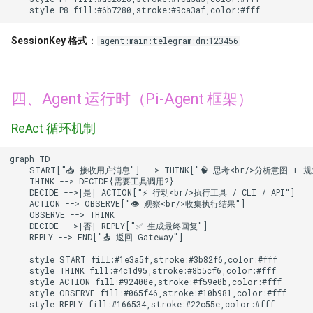
    style P8 fill:#6b7280,stroke:#9ca3af,color:#fff
SessionKey 格式
：
agent:main:telegram:dm:123456
四、Agent 运行时（Pi-Agent 框架）
ReAct 循环机制
graph TD

    START["📥 接收用户消息"] --> THINK["🧠 思考<br/>分析意图 + 规
    THINK --> DECIDE{需要工具调用?}

    DECIDE -->|是| ACTION["⚡ 行动<br/>执行工具 / CLI / API"]

    ACTION --> OBSERVE["👁️ 观察<br/>收集执行结果"]

    OBSERVE --> THINK

    DECIDE -->|否| REPLY["✅ 生成最终回复"]

    REPLY --> END["📤 返回 Gateway"]

    style START fill:#1e3a5f,stroke:#3b82f6,color:#fff

    style THINK fill:#4c1d95,stroke:#8b5cf6,color:#fff

    style ACTION fill:#92400e,stroke:#f59e0b,color:#fff

    style OBSERVE fill:#065f46,stroke:#10b981,color:#fff

    style REPLY fill:#166534,stroke:#22c55e,color:#fff