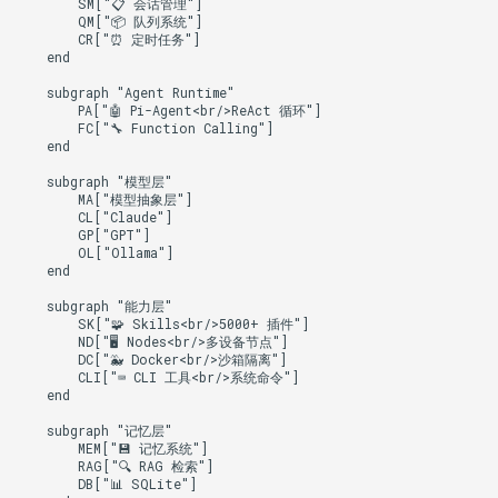
        SM["📋 会话管理"]

        QM["📦 队列系统"]

        CR["⏰ 定时任务"]

    end

    subgraph "Agent Runtime"

        PA["🤖 Pi-Agent<br/>ReAct 循环"]

        FC["🔧 Function Calling"]

    end

    subgraph "模型层"

        MA["模型抽象层"]

        CL["Claude"]

        GP["GPT"]

        OL["Ollama"]

    end

    subgraph "能力层"

        SK["🧩 Skills<br/>5000+ 插件"]

        ND["🖥️ Nodes<br/>多设备节点"]

        DC["🐳 Docker<br/>沙箱隔离"]

        CLI["⌨️ CLI 工具<br/>系统命令"]

    end

    subgraph "记忆层"

        MEM["💾 记忆系统"]

        RAG["🔍 RAG 检索"]

        DB["📊 SQLite"]
