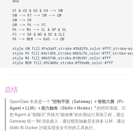
    end

    U1 & U2 & U3 & U4 --> GW

    GW --> RT --> SM --> QM

    GW --> CR

    QM --> PA --> FC

    PA --> MA --> CL & GP & OL

    FC --> SK & ND & DC & CLI

    PA --> MEM --> RAG --> DB

    style GW fill:#1e3a8f,stroke:#3b82f6,color:#fff,stroke-wid
    style PA fill:#4c1d95,stroke:#8b5cf6,color:#fff,stroke-wid
    style MA fill:#065f46,stroke:#10b981,color:#fff

    style MEM fill:#92400e,stroke:#f59e0b,color:#fff
总结
OpenClaw 本质是一个
"控制平面（Gateway）+ 智能大脑（Pi-
Agent + LLM）+ 能力触角（Skills + Nodes）"
的闭环系统。它
把 Agent 从"能聊天"升级为"能做事"的长期运行系统工程，通过
Gateway 统一 IM 消息接入，通过模型抽象层支持多 LLM，通过
Skills 和 Docker 沙箱实现安全可控的工具执行。