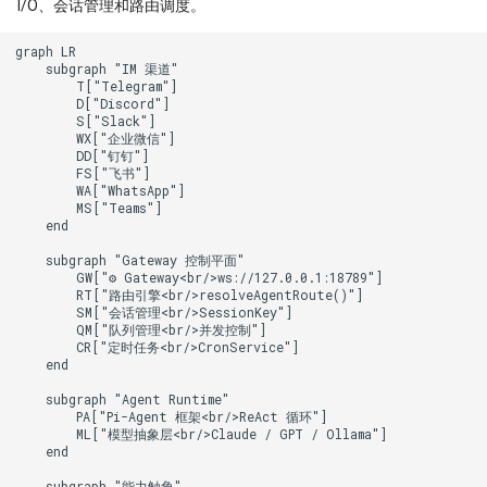
I/O、会话管理和路由调度。
graph LR

    subgraph "IM 渠道"

        T["Telegram"]

        D["Discord"]

        S["Slack"]

        WX["企业微信"]

        DD["钉钉"]

        FS["飞书"]

        WA["WhatsApp"]

        MS["Teams"]

    end

    subgraph "Gateway 控制平面"

        GW["⚙️ Gateway<br/>ws://127.0.0.1:18789"]

        RT["路由引擎<br/>resolveAgentRoute()"]

        SM["会话管理<br/>SessionKey"]

        QM["队列管理<br/>并发控制"]

        CR["定时任务<br/>CronService"]

    end

    subgraph "Agent Runtime"

        PA["Pi-Agent 框架<br/>ReAct 循环"]

        ML["模型抽象层<br/>Claude / GPT / Ollama"]

    end

    subgraph "能力触角"
