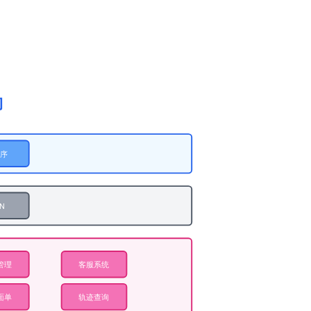
构
程序
N
管理
客服系统
面单
轨迹查询