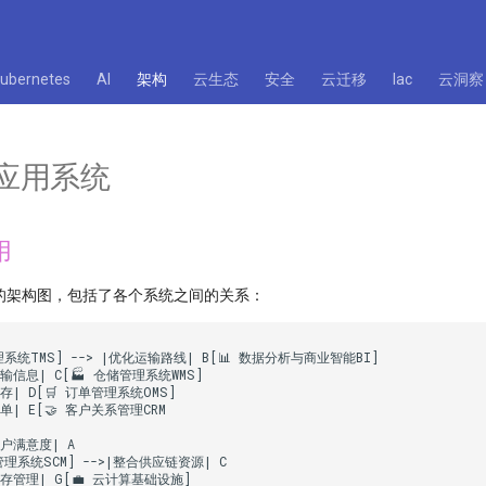
kubernetes
AI
架构
云生态
安全
云迁移
Iac
云洞察
应用系统
用
的架构图，包括了各个系统之间的关系：
管理系统TMS] --> |优化运输路线| B[📊 数据分析与商业智能BI]

运输信息| C[🏭 仓储管理系统WMS]

库存| D[🛒 订单管理系统OMS]

订单| E[🤝 客户关系管理CRM

客户满意度| A

管理系统SCM] -->|整合供应链资源| C

库存管理| G[💼 云计算基础设施]
