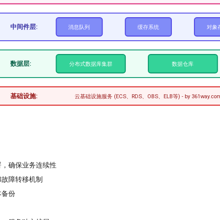
中间件层:
消息队列
缓存系统
对象
数据层:
分布式数据库集群
数据仓库
基础设施:
云基础设施服务 (ECS、RDS、OBS、ELB等) - by 361way.co
署，确保业务连续性
和故障转移机制
本备份