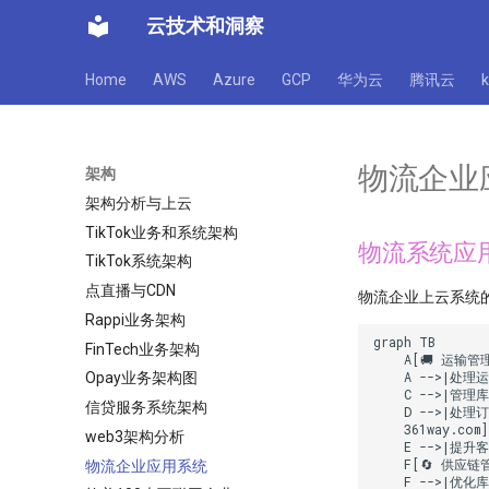
云技术和洞察
Home
AWS
Azure
GCP
华为云
腾讯云
物流企业
架构
架构分析与上云
TikTok业务和系统架构
物流系统应
TikTok系统架构
点直播与CDN
物流企业上云系统
Rappi业务架构
graph TB

FinTech业务架构
    A[🚚 运输
    A -->|处理
Opay业务架构图
    C -->|管理
信贷服务系统架构
    D -->|处理
    361way.com]

web3架构分析
    E -->|提升
    F[🔄 供应链
物流企业应用系统
    F -->|优化