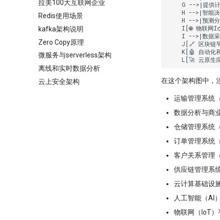
拉美100大互联网企业
    G -->|提供计
    H -->|智能决
Redis使用场景
    H -->|预测分
    I[🌐 物联网
kafka架构说明
    I -->|数据采
Zero Copy原理
    J[🔗 区块链
    K[🤖 自动
微服务与serverless架构
    L[🚀 云原
离线和实时数据分析
在这个架构图中，
云上安全架构
运输管理系统（
数据分析与商业
仓储管理系统（
订单管理系统（
客户关系管理（
供应链管理系统
云计算基础设施
人工智能（AI）：🕵
物联网（IoT）