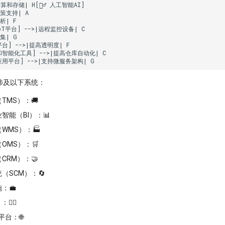
算和存储| H[🕵️‍♂️ 人工智能AI]

策支持| A

析| F

IoT平台] -->|远程监控设备| C

集| G

平台] -->|提高透明度| F

化和智能化工具] -->|提高仓库自动化| C

生应用平台] -->|支持微服务架构| G
涉及以下系统：
TMS）：🚚
智能（BI）：📊
WMS）：🏭
OMS）：🛒
CRM）：🤝
（SCM）：🔄
：💼
️‍♂️
平台：🌐