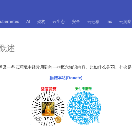
kubernetes
AI
架构
云生态
安全
云迁移
Iac
云洞察
列概述
于普及一些云环境中经常用到的一些概念知识内容。比如什么是7R、什么是
捐赠本站(Donate)