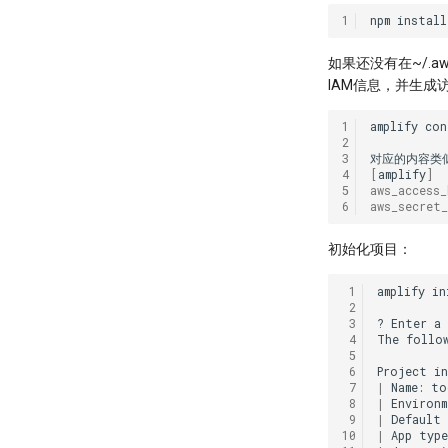
1
npm
install
如果还没有在~/.aws/
IAM信息，并生成访
1
amplify
con
2
3
4
[
amplify
]
5
aws_access_
6
aws_secret_
初始化项目：
 1
amplify
in
 2
 3
?
Enter
a
 4
The
follo
 5
 6
Project
 7
|
Name:
 8
|
Environm
 9
|
Default
10
|
App
type