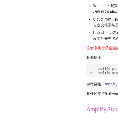
Website
均设置为index
CloudFron
自定义错误响
Publish：
发文件夹中名
该命令执行后会完
其他指令：
1
amplify
pub
2
amplify
sta
参考链接：
amplify 
此外还支持配置workfl
Amplify Stu