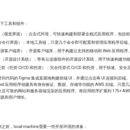
有如下工具和组件：
Studio（视觉界面）：点击式环境，可快速构建和部署全栈式应用程序，包括前端
 CLI（命令行界面）：本地工具链，只需几个命令即可配置和管理应用程序后端
 库（开源客户端库）：开源客户端库，用于构建云支持的移动和 Web 应用程序
 UI 组件（开源设计系统）：带有云连接组件的开源设计系统，用于快速构建
eb 托管（托管 CI/CD 和托管）：完全托管式 CI/CD 和托管，用于快速、安全
代码的 Figma 集成直观地构建前端 UI，并通过点击将 UI 连接到后
Android 应用程序创建具有身份验证、数据、存储等功能的 AWS 后端。只
且可靠的网站和服务器端渲染的应用程序。将应用程序扩展到 175+ AW
 实践和用户增长。
oject之前，local machine需要一些开发环境的准备：