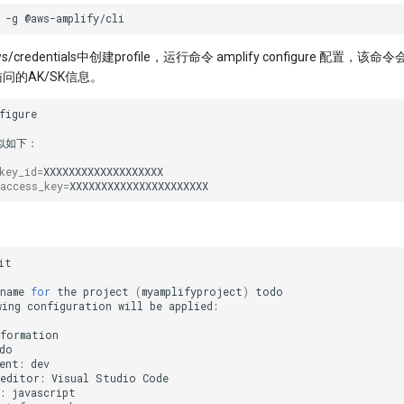
-g
credentials中创建profile，运行命令 amplify configure 配置，
问的AK/SK信息。
figure
key_id
=
access_key
=
it

name
for
the
project
(
myamplifyproject
)
todo

wing
configuration
will
be
applied:

ent:
editor:
Visual
Studio
: