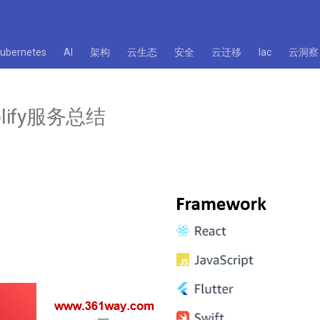
kubernetes
AI
架构
云生态
安全
云迁移
Iac
云洞察
plify服务总结