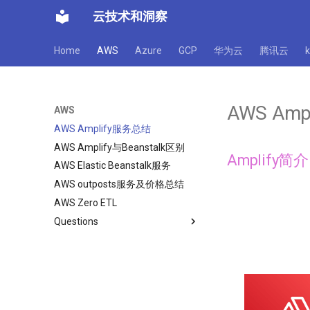
云技术和洞察
Home
AWS
Azure
GCP
华为云
腾讯云
AWS Am
AWS
AWS Amplify服务总结
AWS Amplify与Beanstalk区别
Amplify简介
AWS Elastic Beanstalk服务
AWS outposts服务及价格总结
AWS Zero ETL
Questions
AWS Interview Questions
3 basic cloud services
Introduce AZ and Regions
What is auto-scaling