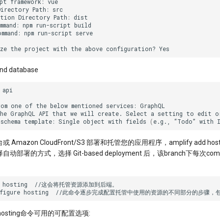
pt
framework:
Directory
Path:
ution
Directory
Path:
mmand:
npm
run-script
ommand:
npm
run-script
serve

ze
the
project
with
the
above
configuration?
nd database
api

rom
one
of
the
below
mentioned
services:
GraphQL

he
GraphQL
API
that
we
will
create.
Select
a
setting
to
edit
o
schema
template:
Single
object
with
fields
(
e.g.,
“Todo”
with
台或 Amazon CloudFront/S3 部署和托管您的应用程序，amplify add ho
部署的方式，选择 Git-based deployment 后，该branch下每次c
hosting
//这会将托管资源添加到后端。

figure
hosting
//此命令逐步完成配置托管中使用的资源的不同部分的步骤，
ure hosting命令可用的可配置选项: