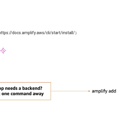
ttps://docs.amplify.aws/cli/start/install/）
i命令