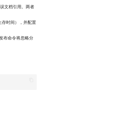
和错误文档引用。两者
TL（生存时间），并配置
件）。发布命令将忽略分
等。