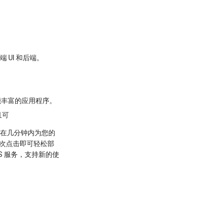
 UI 和后端。
。
。
功能丰富的应用程序。
且可
端。在几分钟内为您的
需几次点击即可轻松部
S 服务，支持新的使