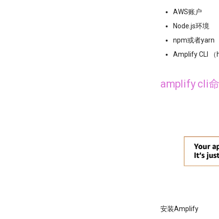
AWS账户
Node.js环境
npm或者yarn
Amplify CLI （h
amplify cl
安装Amplify