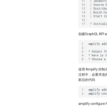
11
|
Javascri
12
|
Source
13
|
Distrib
14
|
Build
Co
15
|
Start
C
16
17
?
Initiali
创建GraphQL API a
1
amplify
add
2
3
?
Select
f
4
?
Here
is
t
5
?
Choose
a
使用 Amplify 控制
过程中，会要求选择自动
新后的代码
1
amplify
add
2
amplify
con
amplify config